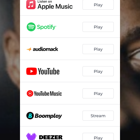
In the Club
--
Play
G 52
--
Birth (feat. Motsow06 & Saucy)
--
Play
Baba Ka Bani Lo (feat. Mpho Spizzy)
--
Play
Call Sos
--
Barman (feat. Budah Maz)
--
Play
Umthelelo Webukubuku (feat. DT.MO, Budah Maz & NAKSoul)
--
Ujack (feat. Mpho Spizzy & Budah Maz)
--
Play
Tive Mini (feat. Budah Maz & Mpho Spizzy)
--
Khosi (feat. DT.MO & Budah Maz)
--
Stream
Yeh!
--
Jack 5 (Lttd)
--
Play